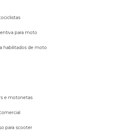
ociclistas
eventiva para moto
ara habilitados de moto
ters e motonetas
 comercial
rso para scooter