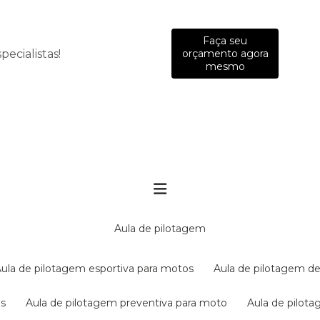
Faça seu
ecialistas!
orçamento agora
mesmo
aula de pilotagem
aula de pilotagem esportiva para motos
aula de pilotagem de
es
aula de pilotagem preventiva para moto
aula de pilo