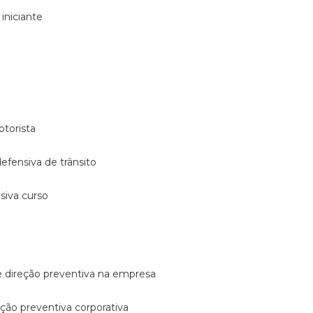
 iniciante
otorista
 defensiva de trânsito
nsiva curso
e direção preventiva na empresa
reção preventiva corporativa