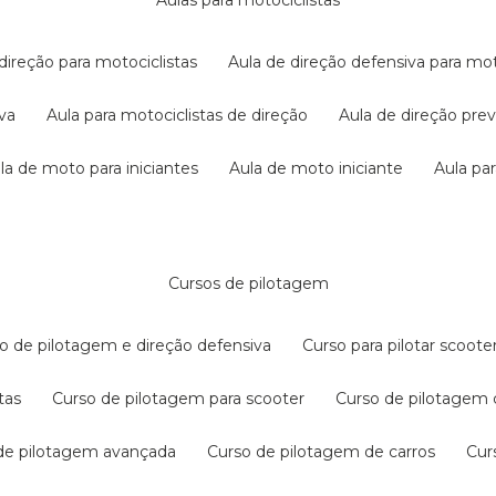
aulas para motociclistas
 direção para motociclistas
aula de direção defensiva para mot
iva
aula para motociclistas de direção
aula de direção pr
ula de moto para iniciantes
aula de moto iniciante
aula p
cursos de pilotagem
so de pilotagem e direção defensiva
curso para pilotar scoo
tas
curso de pilotagem para scooter
curso de pilotagem
 de pilotagem avançada
curso de pilotagem de carros
cu