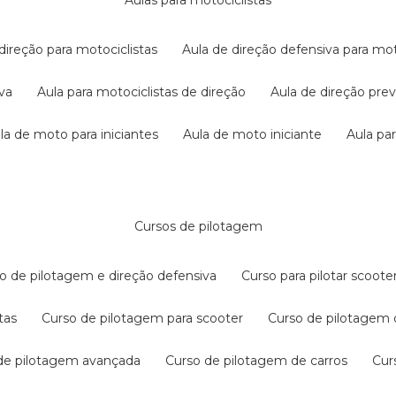
aulas para motociclistas
 direção para motociclistas
aula de direção defensiva para mot
iva
aula para motociclistas de direção
aula de direção pr
ula de moto para iniciantes
aula de moto iniciante
aula p
cursos de pilotagem
so de pilotagem e direção defensiva
curso para pilotar scoo
tas
curso de pilotagem para scooter
curso de pilotagem
 de pilotagem avançada
curso de pilotagem de carros
cu