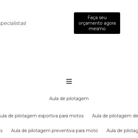
Faça seu
ecialistas!
orçamento agora
mesmo
aula de pilotagem
aula de pilotagem esportiva para motos
aula de pilotagem de
es
aula de pilotagem preventiva para moto
aula de pilo