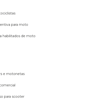
ociclistas
eventiva para moto
ara habilitados de moto
ters e motonetas
 comercial
rso para scooter