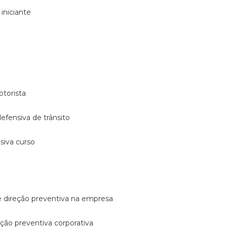
 iniciante
otorista
 defensiva de trânsito
nsiva curso
e direção preventiva na empresa
reção preventiva corporativa