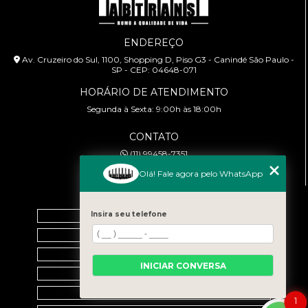
ENDEREÇO
Av. Cruzeiro do Sul, 1100, Shopping D, Piso G3 - Canindé São Paulo -
SP - CEP: 04648-071
HORÁRIO DE ATENDIMENTO
Segunda à Sexta: 9:00h às 18:00h
CONTATO
(11) 99458-7351
cursoabtrans@gmail.com
Olá! Fale agora pelo WhatsApp
MENU
Home
Insira seu telefone
Empresa
Galeria
INICIAR CONVERSA
Contato
Categorias
1