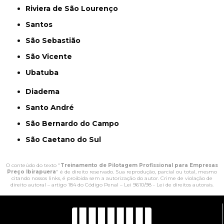
Riviera de São Lourenço
Santos
São Sebastião
São Vicente
Ubatuba
Diadema
Santo André
São Bernardo do Campo
São Caetano do Sul
O conteúdo do texto "
Treinamento de Pilotagem Profissional para Empresas
Preço Ibirapuera
" é de direito reservado. Sua reprodução, parcial ou total, mesmo
citando nossos links, é proibida sem a autorização do autor. Crime de violação de
direito autoral – artigo 184 do Código Penal –
Lei 9610/98 - Lei de direitos autorais
.