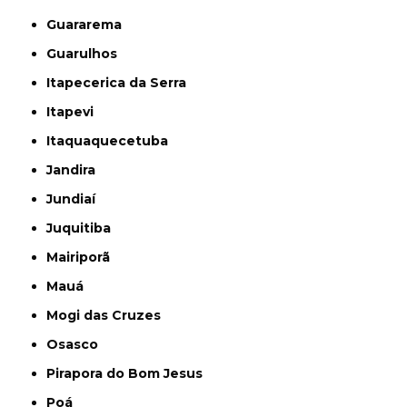
Guararema
Guarulhos
Itapecerica da Serra
Itapevi
Itaquaquecetuba
Jandira
Jundiaí
Juquitiba
Mairiporã
Mauá
Mogi das Cruzes
Osasco
Pirapora do Bom Jesus
Poá