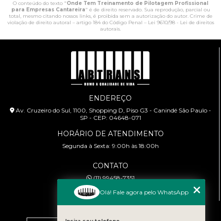
O conteúdo do texto "
Onde Tem Treinamento de Pilotagem Profissional
para Empresas Cantareira
" é de direito reservado. Sua reprodução, parcial ou
total, mesmo citando nossos links, é proibida sem a autorização do autor. Crime de
violação de direito autoral – artigo 184 do Código Penal –
Lei 9610/98 - Lei de direitos
autorais
.
ENDEREÇO
Av. Cruzeiro do Sul, 1100, Shopping D, Piso G3 - Canindé São Paulo -
SP - CEP: 04648-071
HORÁRIO DE ATENDIMENTO
Segunda à Sexta: 9:00h às 18:00h
CONTATO
(11) 99458-7351
cursoabtrans@gmail.com
Olá! Fale agora pelo WhatsApp
MENU