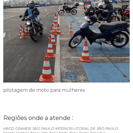
pilotagem de moto para mulheres
Regiões onde a atende :
ABCD
GRANDE SÃO PAULO
INTERIOR
LITORAL DE SÃO PAULO
Região Central
Zona Leste
Zona Norte
Zona Oeste
Zona Sul