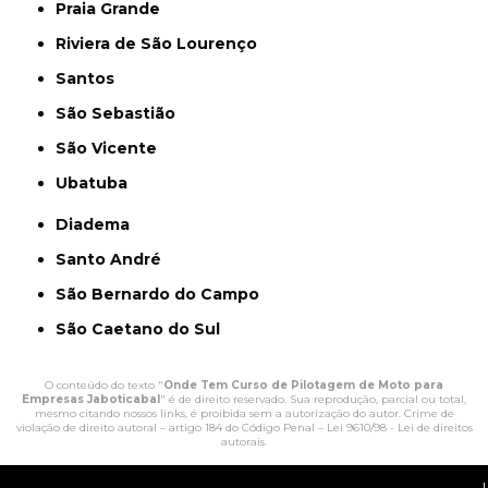
Praia Grande
Riviera de São Lourenço
Santos
São Sebastião
São Vicente
Ubatuba
Diadema
Santo André
São Bernardo do Campo
São Caetano do Sul
O conteúdo do texto "
Onde Tem Curso de Pilotagem de Moto para
Empresas Jaboticabal
" é de direito reservado. Sua reprodução, parcial ou total,
mesmo citando nossos links, é proibida sem a autorização do autor. Crime de
violação de direito autoral – artigo 184 do Código Penal –
Lei 9610/98 - Lei de direitos
autorais
.