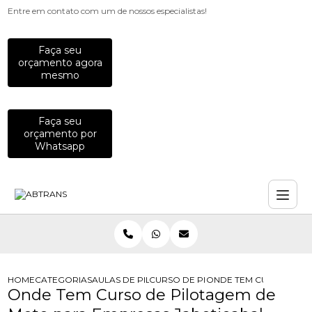
Entre em contato com um de nossos especialistas!
Faça seu
orçamento agora
mesmo
Faça seu
orçamento por
Whatsapp
HOME
CATEGORIAS
AULAS DE PILOTAGEM PARA EMPRESAS
CURSO DE PILOTAGEM DE MOTO PA
ONDE TEM CURSO DE P
Onde Tem Curso de Pilotagem de