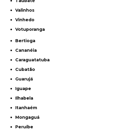
Taubaté
Valinhos
Vinhedo
Votuporanga
Bertioga
Cananéia
Caraguatatuba
Cubatão
Guarujá
Iguape
Ilhabela
Itanhaém
Mongaguá
Peruíbe