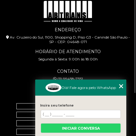
ENDEREÇO
Av. Cruzeiro do Sul, 1100, Shopping D, Piso G3 - Canindé São Paulo -
SP - CEP: 04648-071
HORÁRIO DE ATENDIMENTO
Segunda à Sexta: 9:00h às 18:00h
CONTATO
(11) 99458-7351
cursoabtrans@gmail.com
Olá! Fale agora pelo WhatsApp
MENU
Home
Insira seu telefone
Empresa
Galeria
INICIAR CONVERSA
Contato