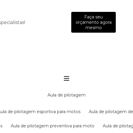
Faça seu
ecialistas!
orçamento agora
mesmo
aula de pilotagem
aula de pilotagem esportiva para motos
aula de pilotagem de
es
aula de pilotagem preventiva para moto
aula de pilo