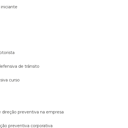
 iniciante
otorista
 defensiva de trânsito
nsiva curso
e direção preventiva na empresa
reção preventiva corporativa