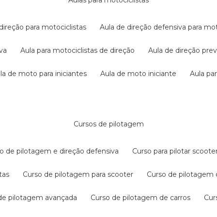
aulas para motociclistas
 direção para motociclistas
aula de direção defensiva para mot
iva
aula para motociclistas de direção
aula de direção pr
ula de moto para iniciantes
aula de moto iniciante
aula p
cursos de pilotagem
so de pilotagem e direção defensiva
curso para pilotar scoo
tas
curso de pilotagem para scooter
curso de pilotagem
 de pilotagem avançada
curso de pilotagem de carros
cu