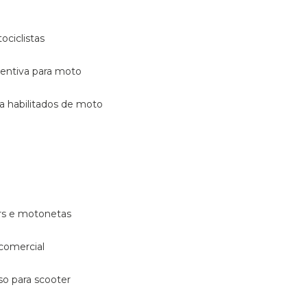
ociclistas
eventiva para moto
ara habilitados de moto
ters e motonetas
 comercial
rso para scooter