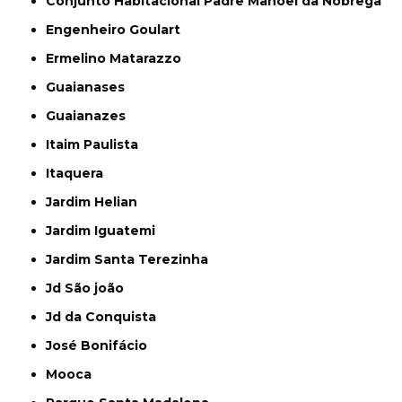
Conjunto Habitacional Padre Manoel da Nóbrega
Engenheiro Goulart
Ermelino Matarazzo
Guaianases
Guaianazes
Itaim Paulista
Itaquera
Jardim Helian
Jardim Iguatemi
Jardim Santa Terezinha
Jd São joão
Jd da Conquista
José Bonifácio
Mooca