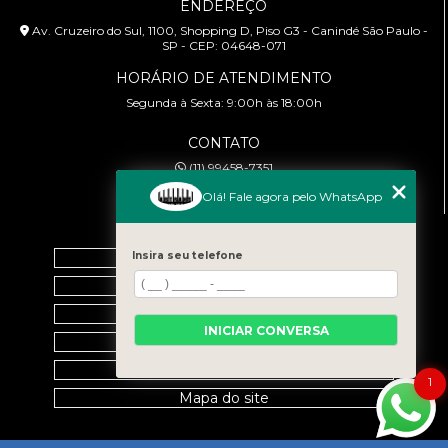
ENDEREÇO
Av. Cruzeiro do Sul, 1100, Shopping D, Piso G3 - Canindé São Paulo -
SP - CEP: 04648-071
HORÁRIO DE ATENDIMENTO
Segunda à Sexta: 9:00h às 18:00h
CONTATO
(11) 99458-7351
cursoabtrans@gmail.com
Olá! Fale agora pelo WhatsApp
MENU
Home
Insira seu telefone
Empresa
Galeria
INICIAR CONVERSA
Contato
Categorias
1
Mapa do site