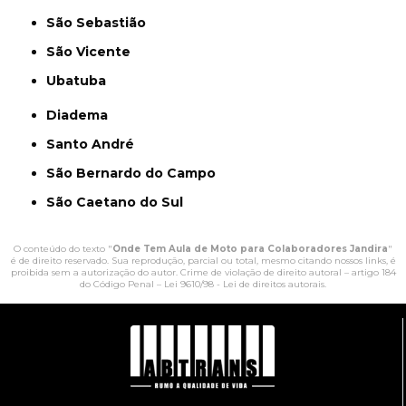
São Sebastião
São Vicente
Ubatuba
Diadema
Santo André
São Bernardo do Campo
São Caetano do Sul
O conteúdo do texto "
Onde Tem Aula de Moto para Colaboradores Jandira
"
é de direito reservado. Sua reprodução, parcial ou total, mesmo citando nossos links, é
proibida sem a autorização do autor. Crime de violação de direito autoral – artigo 184
do Código Penal –
Lei 9610/98 - Lei de direitos autorais
.