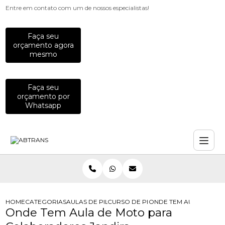
Entre em contato com um de nossos especialistas!
Faça seu
orçamento agora
mesmo
Faça seu
orçamento por
Whatsapp
HOME
CATEGORIAS
AULAS DE PILOTAGEM PARA EMPRESAS
CURSO DE PILOTAGEM DE MOTO PA
ONDE TEM AULA DE M
Onde Tem Aula de Moto para