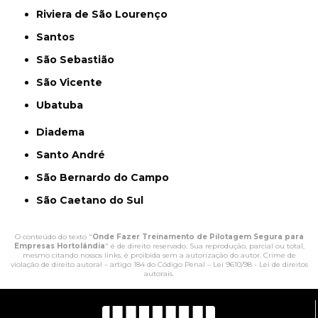
Riviera de São Lourenço
Santos
São Sebastião
São Vicente
Ubatuba
Diadema
Santo André
São Bernardo do Campo
São Caetano do Sul
O conteúdo do texto "
Onde Fazer Treinamento de Pilotagem Segura para
Empresas Hortolândia
" é de direito reservado. Sua reprodução, parcial ou total,
mesmo citando nossos links, é proibida sem a autorização do autor. Crime de
violação de direito autoral – artigo 184 do Código Penal –
Lei 9610/98 - Lei de direitos
autorais
.