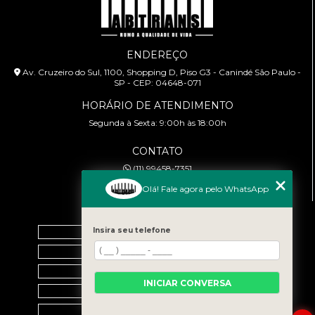
ENDEREÇO
Av. Cruzeiro do Sul, 1100, Shopping D, Piso G3 - Canindé São Paulo -
SP - CEP: 04648-071
HORÁRIO DE ATENDIMENTO
Segunda à Sexta: 9:00h às 18:00h
CONTATO
(11) 99458-7351
cursoabtrans@gmail.com
Olá! Fale agora pelo WhatsApp
MENU
Insira seu telefone
Home
Empresa
Galeria
INICIAR CONVERSA
Contato
Categorias