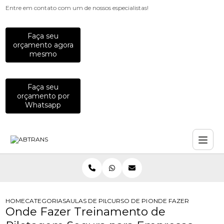
Entre em contato com um de nossos especialistas!
Faça seu
orçamento agora
mesmo
Faça seu
orçamento por
Whatsapp
HOME
CATEGORIAS
AULAS DE PILOTAGEM PARA EMPRESAS
CURSO DE PILOTAGEM DE MOTO PA
ONDE FAZER TREINAME
Onde Fazer Treinamento de