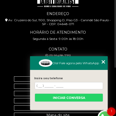
ENDEREÇO
Av. Cruzeiro do Sul, 1100, Shopping D, Piso G3 - Canindé São Paulo -
SP - CEP: 04648-071
HORÁRIO DE ATENDIMENTO
Segunda à Sexta: 9:00h às 18:00h
CONTATO
(11) 99458-7351
cursoabtrans@gmail.com
Olá! Fale agora pelo WhatsApp
MENU
Insira seu telefone
Home
Empresa
Galeria
INICIAR CONVERSA
Contato
Categorias
1
Mapa do site