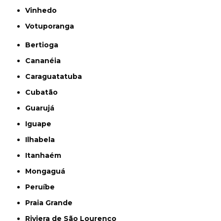
Vinhedo
Votuporanga
Bertioga
Cananéia
Caraguatatuba
Cubatão
Guarujá
Iguape
Ilhabela
Itanhaém
Mongaguá
Peruíbe
Praia Grande
Riviera de São Lourenço