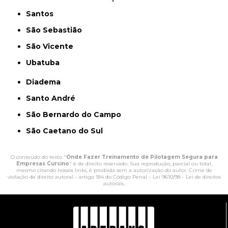
Santos
São Sebastião
São Vicente
Ubatuba
Diadema
Santo André
São Bernardo do Campo
São Caetano do Sul
O conteúdo do texto "
Onde Fazer Treinamento de Pilotagem Segura para
Empresas Cursino
" é de direito reservado. Sua reprodução, parcial ou total,
mesmo citando nossos links, é proibida sem a autorização do autor. Crime de
violação de direito autoral – artigo 184 do Código Penal –
Lei 9610/98 - Lei de direitos
autorais
.