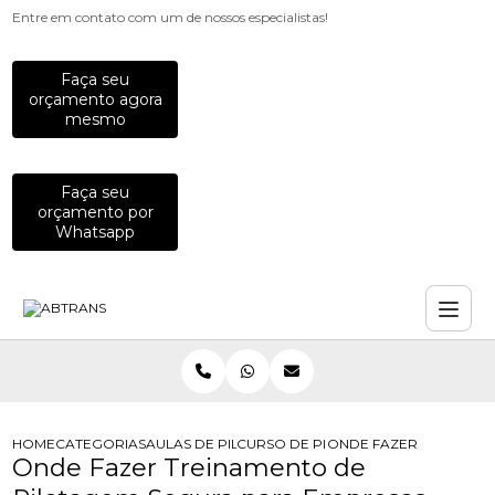
Entre em contato com um de nossos especialistas!
Faça seu
orçamento agora
mesmo
Faça seu
orçamento por
Whatsapp
HOME
CATEGORIAS
AULAS DE PILOTAGEM PARA EMPRESAS
CURSO DE PILOTAGEM DE MOTO PA
ONDE FAZER TREINAME
Onde Fazer Treinamento de