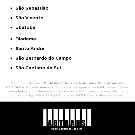
São Sebastião
São Vicente
Ubatuba
Diadema
Santo André
São Bernardo do Campo
São Caetano do Sul
O conteúdo do texto "
Onde Fazer Aula de Moto para Colaboradores
Caieiras
" é de direito reservado. Sua reprodução, parcial ou total, mesmo citando
nossos links, é proibida sem a autorização do autor. Crime de violação de direito
autoral – artigo 184 do Código Penal –
Lei 9610/98 - Lei de direitos autorais
.