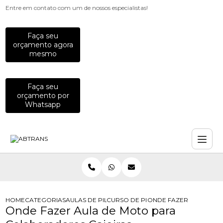
Entre em contato com um de nossos especialistas!
Faça seu
orçamento agora
mesmo
Faça seu
orçamento por
Whatsapp
HOME
CATEGORIAS
AULAS DE PILOTAGEM PARA EMPRESAS
CURSO DE PILOTAGEM DE MOTO PA
ONDE FAZER AULA DE 
Onde Fazer Aula de Moto para