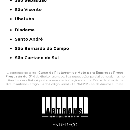
São Sebastião
São Vicente
Ubatuba
Diadema
Santo André
São Bernardo do Campo
São Caetano do Sul
O conteúdo do texto "
Curso de Pilotagem de Moto para Empresas Preço
Freguesia do Ó
" é de direito reservado. Sua reprodução, parcial ou total, mesmo
citando nossos links, é proibida sem a autorização do autor. Crime de violação de
direito autoral – artigo 184 do Código Penal –
Lei 9610/98 - Lei de direitos autorais
.
ENDEREÇO