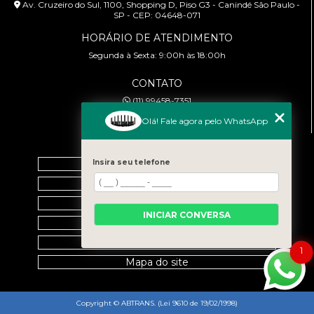
Av. Cruzeiro do Sul, 1100, Shopping D, Piso G3 - Canindé São Paulo -
SP - CEP: 04648-071
HORÁRIO DE ATENDIMENTO
Segunda à Sexta: 9:00h às 18:00h
CONTATO
(11) 99458-7351
cursoabtrans@gmail.com
Olá! Fale agora pelo WhatsApp
MENU
Insira seu telefone
Home
Empresa
Galeria
INICIAR CONVERSA
Contato
Categorias
1
Mapa do site
Copyright © ABTRANS. (Lei 9610 de 19/02/1998)