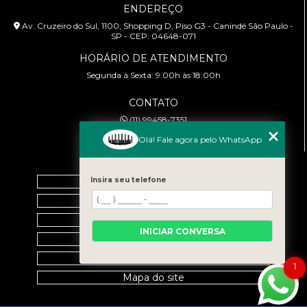
ENDEREÇO
Av. Cruzeiro do Sul, 1100, Shopping D, Piso G3 - Canindé São Paulo -
SP - CEP: 04648-071
HORÁRIO DE ATENDIMENTO
Segunda à Sexta: 9:00h às 18:00h
CONTATO
(11) 99458-7351
cursoabtrans@gmail.com
Olá! Fale agora pelo WhatsApp
MENU
Insira seu telefone
Home
Empresa
Galeria
INICIAR CONVERSA
Contato
Categorias
1
Mapa do site