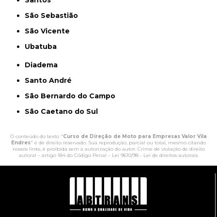
Santos
São Sebastião
São Vicente
Ubatuba
Diadema
Santo André
São Bernardo do Campo
São Caetano do Sul
O conteúdo do texto "
Curso de Direção de Moto para Empresas Valor Vila
Endres
" é de direito reservado. Sua reprodução, parcial ou total, mesmo citando
nossos links, é proibida sem a autorização do autor. Crime de violação de direito
autoral – artigo 184 do Código Penal –
Lei 9610/98 - Lei de direitos autorais
.