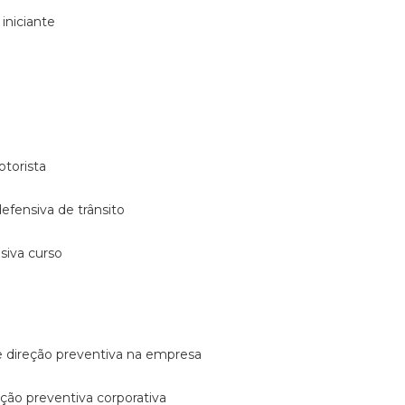
 iniciante
otorista
 defensiva de trânsito
nsiva curso
e direção preventiva na empresa
reção preventiva corporativa