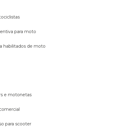
ociclistas
eventiva para moto
ara habilitados de moto
ters e motonetas
 comercial
rso para scooter