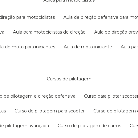
aulas para motociclistas
 direção para motociclistas
aula de direção defensiva para mot
iva
aula para motociclistas de direção
aula de direção pr
ula de moto para iniciantes
aula de moto iniciante
aula p
cursos de pilotagem
so de pilotagem e direção defensiva
curso para pilotar scoo
tas
curso de pilotagem para scooter
curso de pilotagem
 de pilotagem avançada
curso de pilotagem de carros
cu