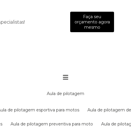
Faça seu
ecialistas!
orçamento agora
mesmo
aula de pilotagem
aula de pilotagem esportiva para motos
aula de pilotagem de
es
aula de pilotagem preventiva para moto
aula de pilo