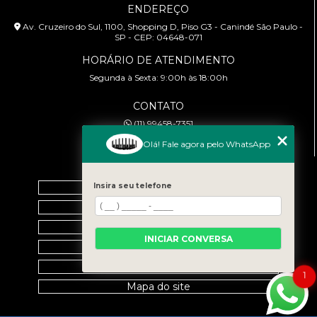
ENDEREÇO
Av. Cruzeiro do Sul, 1100, Shopping D, Piso G3 - Canindé São Paulo -
SP - CEP: 04648-071
HORÁRIO DE ATENDIMENTO
Segunda à Sexta: 9:00h às 18:00h
CONTATO
(11) 99458-7351
cursoabtrans@gmail.com
Olá! Fale agora pelo WhatsApp
MENU
Home
Insira seu telefone
Empresa
Galeria
INICIAR CONVERSA
Contato
Categorias
1
Mapa do site