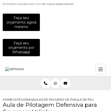
Entre em contato com um de nossos especialistas!
Faça seu
orçamento agora
mesmo
Faça seu
orçamento por
Whatsapp
HOME
CATEGORIAS
AULAS DE PILOTAGEM PARA EMPRESAS
CURSO DE PILOTAGEM DE MOTO PA
AULA DE PILOTAGEM D
Aula de Pilotagem Defensiva para