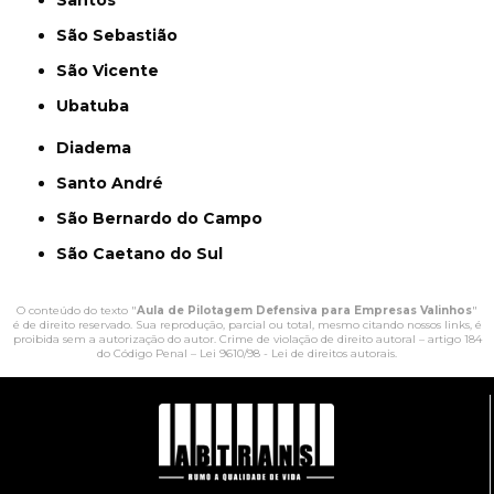
Santos
São Sebastião
São Vicente
Ubatuba
Diadema
Santo André
São Bernardo do Campo
São Caetano do Sul
O conteúdo do texto "
Aula de Pilotagem Defensiva para Empresas Valinhos
"
é de direito reservado. Sua reprodução, parcial ou total, mesmo citando nossos links, é
proibida sem a autorização do autor. Crime de violação de direito autoral – artigo 184
do Código Penal –
Lei 9610/98 - Lei de direitos autorais
.