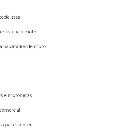
ociclistas
eventiva para moto
ara habilitados de moto
ters e motonetas
 comercial
rso para scooter