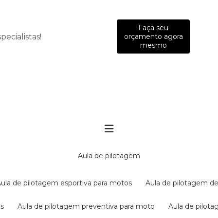
Faça seu
ecialistas!
orçamento agora
mesmo
aula de pilotagem
aula de pilotagem esportiva para motos
aula de pilotagem de
es
aula de pilotagem preventiva para moto
aula de pilo