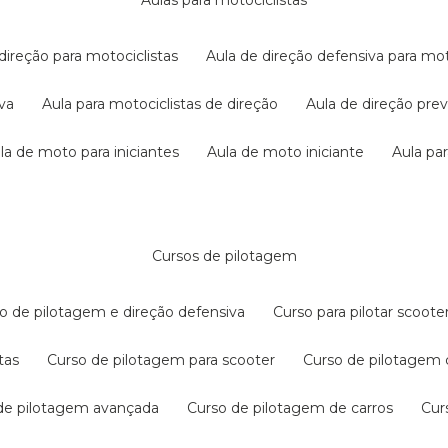
aulas para motociclistas
 direção para motociclistas
aula de direção defensiva para mot
iva
aula para motociclistas de direção
aula de direção pr
ula de moto para iniciantes
aula de moto iniciante
aula p
cursos de pilotagem
so de pilotagem e direção defensiva
curso para pilotar scoo
tas
curso de pilotagem para scooter
curso de pilotagem
 de pilotagem avançada
curso de pilotagem de carros
cu