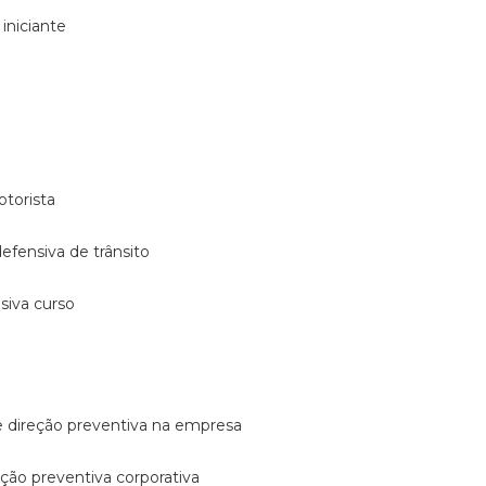
 iniciante
otorista
 defensiva de trânsito
nsiva curso
e direção preventiva na empresa
reção preventiva corporativa