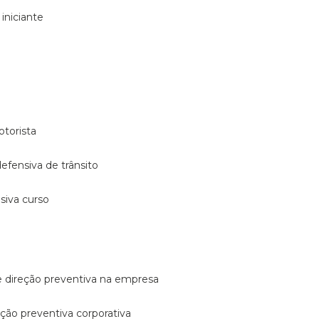
 iniciante
otorista
 defensiva de trânsito
nsiva curso
e direção preventiva na empresa
reção preventiva corporativa