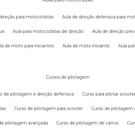
aulas para motociclistas
 direção para motociclistas
aula de direção defensiva para mot
iva
aula para motociclistas de direção
aula de direção pr
ula de moto para iniciantes
aula de moto iniciante
aula p
cursos de pilotagem
so de pilotagem e direção defensiva
curso para pilotar scoo
tas
curso de pilotagem para scooter
curso de pilotagem
 de pilotagem avançada
curso de pilotagem de carros
cu