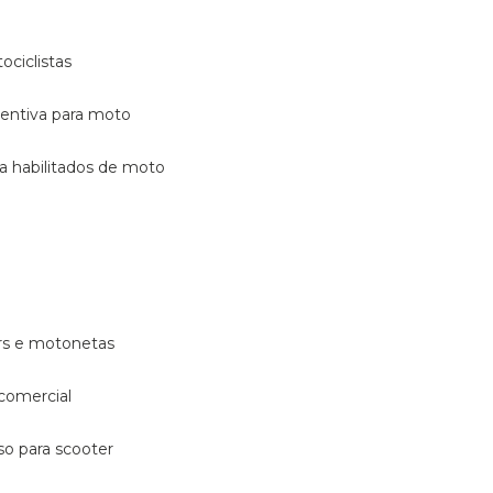
ociclistas
eventiva para moto
ara habilitados de moto
ters e motonetas
 comercial
rso para scooter