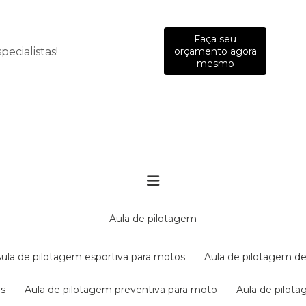
Faça seu
ecialistas!
orçamento agora
mesmo
aula de pilotagem
aula de pilotagem esportiva para motos
aula de pilotagem de
es
aula de pilotagem preventiva para moto
aula de pilo