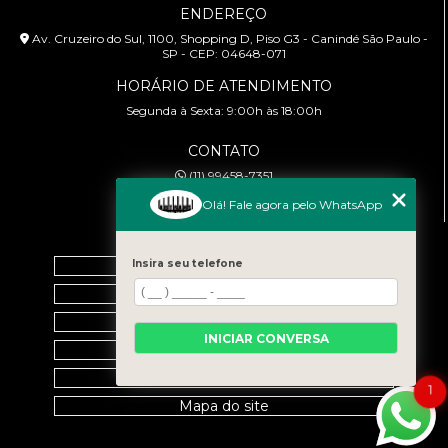
ENDEREÇO
Av. Cruzeiro do Sul, 1100, Shopping D, Piso G3 - Canindé São Paulo -
SP - CEP: 04648-071
HORÁRIO DE ATENDIMENTO
Segunda à Sexta: 9:00h às 18:00h
CONTATO
(11) 99458-7351
cursoabtrans@gmail.com
Olá! Fale agora pelo WhatsApp
MENU
Home
Insira seu telefone
Empresa
Galeria
INICIAR CONVERSA
Contato
Categorias
1
Mapa do site