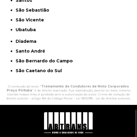
Santos
São Sebastião
São Vicente
Ubatuba
Diadema
Santo André
São Bernardo do Campo
São Caetano do Sul
O conteúdo do texto "
Treinamento de Condutores de Moto Corporativo
Preço Pirituba
" é de direito reservado. Sua reprodução, parcial ou total, mesmo
citando nossos links, é proibida sem a autorização do autor. Crime de violação de
direito autoral – artigo 184 do Código Penal –
Lei 9610/98 - Lei de direitos autorais
.