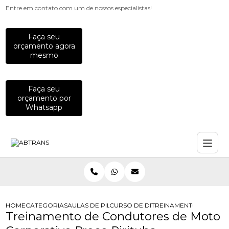
Entre em contato com um de nossos especialistas!
Faça seu
orçamento agora
mesmo
Faça seu
orçamento por
Whatsapp
HOME
CATEGORIAS
AULAS DE PILOTAGEM PARA EMPRESAS
CURSO DE DIRECAO DE MOTO PARA
TREINAMENTO DE COND
Treinamento de Condutores de Moto