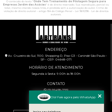
O conteúdo do texto "
Onde Tem Treinamento de Pilotagem Segura para
Empresas Jardim das Acácias
" é de direito reservado. Sua reprodução, parcial ou
total, mesmo citando nossos links, é proibida sem a autorização do autor. Crime de
violação de direito autoral – artigo 184 do Código Penal –
Lei 9610/98 - Lei de direitos
autorais
.
ENDEREÇO
Av. Cruzeiro do Sul, 1100, Shopping D, Piso G3 - Canindé São Paulo -
SP - CEP: 04648-071
HORÁRIO DE ATENDIMENTO
Segunda à Sexta: 9:00h às 18:00h
CONTATO
(11) 99458-7351
cursoabtrans@gmail.com
Olá! Fale agora pelo WhatsApp
MENU
Insira seu telefone