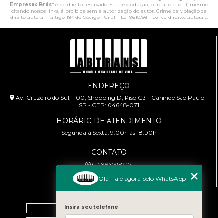
Empresas Brás
" é de direito reservado. Sua reprodução, parcial ou total, mesmo
citando nossos links, é proibida sem a autorização do autor. Crime de violação de
direito autoral – artigo 184 do Código Penal –
Lei 9610/98 - Lei de direitos autorais
.
ENDEREÇO
Av. Cruzeiro do Sul, 1100, Shopping D, Piso G3 - Canindé São Paulo -
SP - CEP: 04648-071
HORÁRIO DE ATENDIMENTO
Segunda à Sexta: 9:00h às 18:00h
CONTATO
(11) 99458-7351
cursoabtrans@gmail.com
Olá! Fale agora pelo WhatsApp
MENU
Home
Insira seu telefone