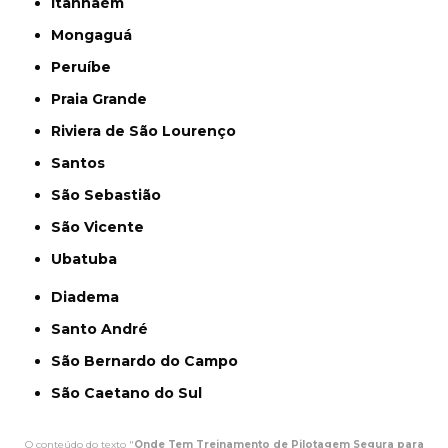
Itanhaém
Mongaguá
Peruíbe
Praia Grande
Riviera de São Lourenço
Santos
São Sebastião
São Vicente
Ubatuba
Diadema
Santo André
São Bernardo do Campo
São Caetano do Sul
O conteúdo do texto "
Onde Tem Treinamento de Pilotagem Segura para