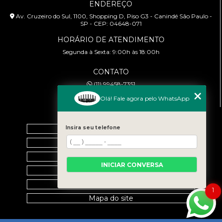
ENDEREÇO
Av. Cruzeiro do Sul, 1100, Shopping D, Piso G3 - Canindé São Paulo -
SP - CEP: 04648-071
HORÁRIO DE ATENDIMENTO
Segunda à Sexta: 9:00h às 18:00h
CONTATO
(11) 99458-7351
cursoabtrans@gmail.com
Olá! Fale agora pelo WhatsApp
MENU
Insira seu telefone
Home
Empresa
Galeria
INICIAR CONVERSA
Contato
Categorias
1
Mapa do site