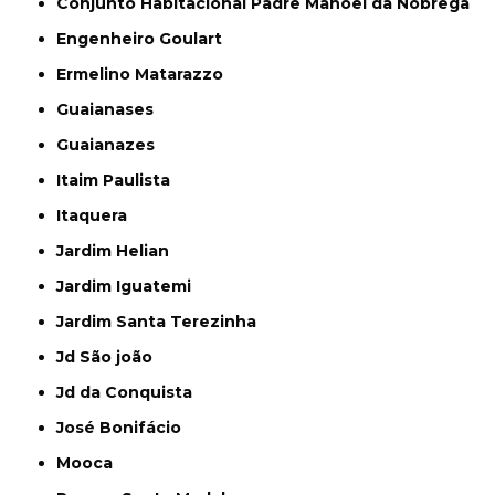
Conjunto Habitacional Padre Manoel da Nóbrega
Engenheiro Goulart
Ermelino Matarazzo
Guaianases
Guaianazes
Itaim Paulista
Itaquera
Jardim Helian
Jardim Iguatemi
Jardim Santa Terezinha
Jd São joão
Jd da Conquista
José Bonifácio
Mooca