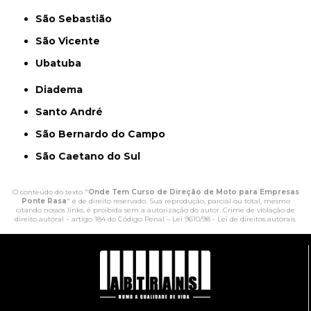
São Sebastião
São Vicente
Ubatuba
Diadema
Santo André
São Bernardo do Campo
São Caetano do Sul
O conteúdo do texto "
Onde Tem Curso de Direção de Moto para Empresas
Ponte Rasa
" é de direito reservado. Sua reprodução, parcial ou total, mesmo
citando nossos links, é proibida sem a autorização do autor. Crime de violação de
direito autoral – artigo 184 do Código Penal –
Lei 9610/98 - Lei de direitos autorais
.