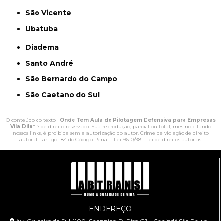
São Vicente
Ubatuba
Diadema
Santo André
São Bernardo do Campo
São Caetano do Sul
O conteúdo do texto "
Onde Tem Aula de Pilotagem Defensiva para Empresas
Vila Dila
" é de direito reservado. Sua reprodução, parcial ou total, mesmo citando
nossos links, é proibida sem a autorização do autor. Crime de violação de direito
autoral – artigo 184 do Código Penal –
Lei 9610/98 - Lei de direitos autorais
.
ENDEREÇO
Av. Cruzeiro do Sul, 1100, Shopping D, Piso G3 - Canindé São Paulo -