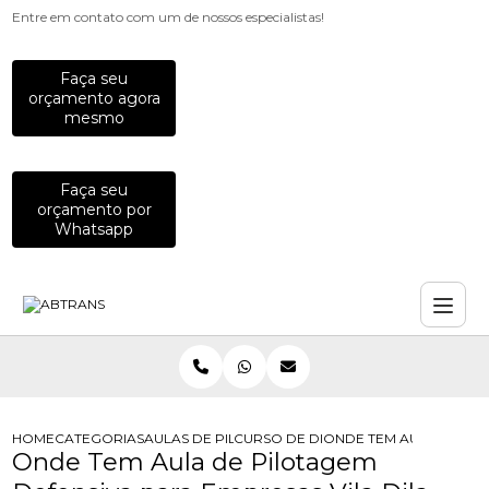
Entre em contato com um de nossos especialistas!
Faça seu
orçamento agora
mesmo
Faça seu
orçamento por
Whatsapp
HOME
CATEGORIAS
AULAS DE PILOTAGEM PARA EMPRESAS
CURSO DE DIRECAO DE MOTO PARA
ONDE TEM AULA DE PIL
Onde Tem Aula de Pilotagem