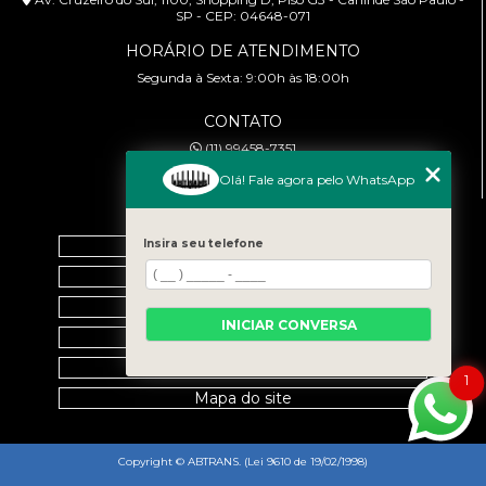
SP - CEP: 04648-071
HORÁRIO DE ATENDIMENTO
Segunda à Sexta: 9:00h às 18:00h
CONTATO
(11) 99458-7351
cursoabtrans@gmail.com
Olá! Fale agora pelo WhatsApp
MENU
Home
Insira seu telefone
Empresa
Galeria
INICIAR CONVERSA
Contato
Categorias
1
Mapa do site
Copyright © ABTRANS. (Lei 9610 de 19/02/1998)