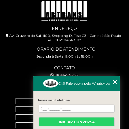
ENDEREÇO
Av. Cruzeiro do Sul, 1100, Shopping D, Piso G3 - Canindé São Paulo -
SP - CEP: 04648-071
HORÁRIO DE ATENDIMENTO
Segunda à Sexta: 9:00h às 18:00h
CONTATO
(11) 99458-7351
cursoabtrans@gmail.com
Olá! Fale agora pelo WhatsApp
MENU
Home
Insira seu telefone
Empresa
Galeria
INICIAR CONVERSA
Contato