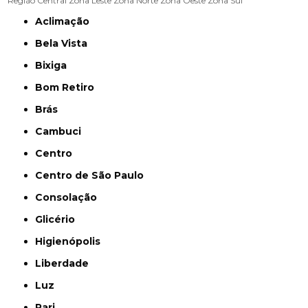
Região Central
Zona Leste
Zona Norte
Zona Oeste
Zona Sul
Aclimação
Bela Vista
Bixiga
Bom Retiro
Brás
Cambuci
Centro
Centro de São Paulo
Consolação
Glicério
Higienópolis
Liberdade
Luz
Pari