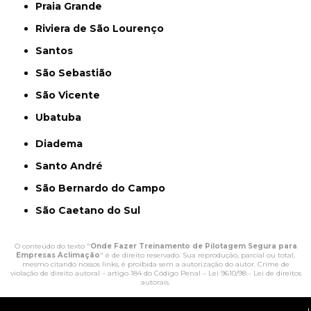
Praia Grande
Riviera de São Lourenço
Santos
São Sebastião
São Vicente
Ubatuba
Diadema
Santo André
São Bernardo do Campo
São Caetano do Sul
O conteúdo do texto "
Onde Fazer Treinamento de Pilotagem Segura para
Empresas Aclimação
" é de direito reservado. Sua reprodução, parcial ou total,
mesmo citando nossos links, é proibida sem a autorização do autor. Crime de
violação de direito autoral – artigo 184 do Código Penal –
Lei 9610/98 - Lei de direitos
autorais
.