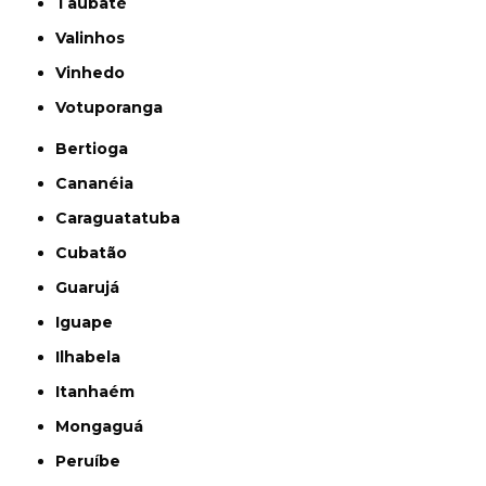
Taubaté
Valinhos
Vinhedo
Votuporanga
Bertioga
Cananéia
Caraguatatuba
Cubatão
Guarujá
Iguape
Ilhabela
Itanhaém
Mongaguá
Peruíbe