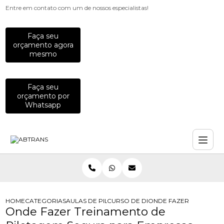
Entre em contato com um de nossos especialistas!
Faça seu
orçamento agora
mesmo
Faça seu
orçamento por
Whatsapp
HOME
CATEGORIAS
AULAS DE PILOTAGEM PARA EMPRESAS
CURSO DE DIRECAO DE MOTO PARA
ONDE FAZER TREINAME
Onde Fazer Treinamento de