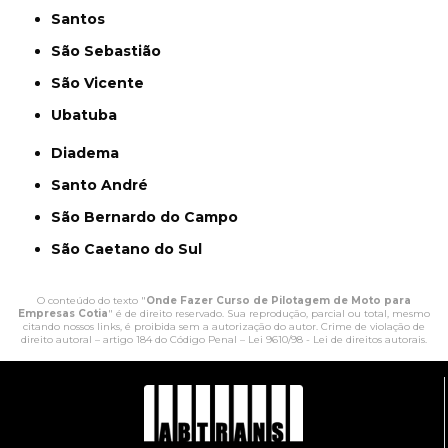
Santos
São Sebastião
São Vicente
Ubatuba
Diadema
Santo André
São Bernardo do Campo
São Caetano do Sul
O conteúdo do texto "
Onde Fazer Curso de Pilotagem de Moto para
Empresas Cotia
" é de direito reservado. Sua reprodução, parcial ou total, mesmo
citando nossos links, é proibida sem a autorização do autor. Crime de violação de
direito autoral – artigo 184 do Código Penal –
Lei 9610/98 - Lei de direitos autorais
.