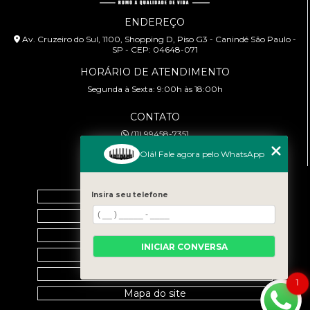
ENDEREÇO
Av. Cruzeiro do Sul, 1100, Shopping D, Piso G3 - Canindé São Paulo -
SP - CEP: 04648-071
HORÁRIO DE ATENDIMENTO
Segunda à Sexta: 9:00h às 18:00h
CONTATO
(11) 99458-7351
cursoabtrans@gmail.com
Olá! Fale agora pelo WhatsApp
MENU
Home
Insira seu telefone
Empresa
Galeria
INICIAR CONVERSA
Contato
Categorias
1
Mapa do site