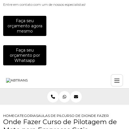
Entre em contato com um de nossos especialistas!
Faça seu
orçamento agora
mesmo
Faça seu
orçamento por
Whatsapp
HOME
CATEGORIAS
AULAS DE PILOTAGEM PARA EMPRESAS
CURSO DE DIRECAO DE MOTO PARA
ONDE FAZER CURSO DE
Onde Fazer Curso de Pilotagem de