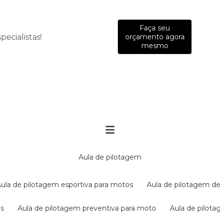
Faça seu
ecialistas!
orçamento agora
mesmo
aula de pilotagem
aula de pilotagem esportiva para motos
aula de pilotagem de
es
aula de pilotagem preventiva para moto
aula de pilo