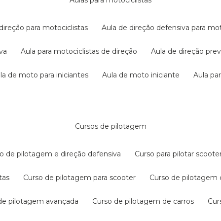
aulas para motociclistas
 direção para motociclistas
aula de direção defensiva para mot
iva
aula para motociclistas de direção
aula de direção pr
ula de moto para iniciantes
aula de moto iniciante
aula p
cursos de pilotagem
so de pilotagem e direção defensiva
curso para pilotar scoo
tas
curso de pilotagem para scooter
curso de pilotagem
 de pilotagem avançada
curso de pilotagem de carros
cu