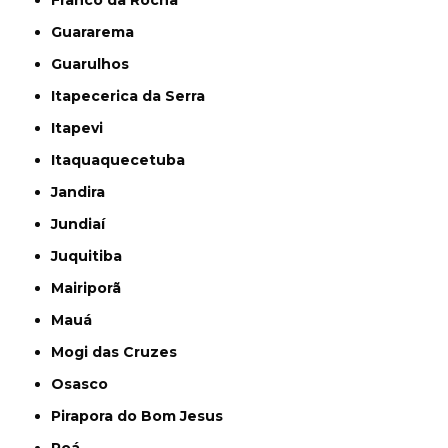
Franco da Rocha
Guararema
Guarulhos
Itapecerica da Serra
Itapevi
Itaquaquecetuba
Jandira
Jundiaí
Juquitiba
Mairiporã
Mauá
Mogi das Cruzes
Osasco
Pirapora do Bom Jesus