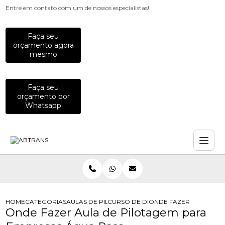
Entre em contato com um de nossos especialistas!
Faça seu
orçamento agora
mesmo
Faça seu
orçamento por
Whatsapp
HOME
CATEGORIAS
AULAS DE PILOTAGEM PARA EMPRESAS
CURSO DE DIRECAO DE MOTO PARA
ONDE FAZER AULA DE 
Onde Fazer Aula de Pilotagem para