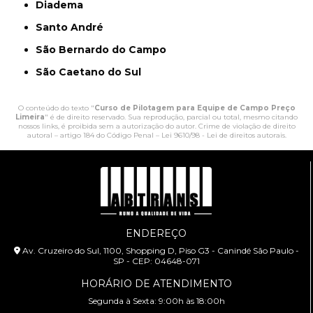
Diadema
Santo André
São Bernardo do Campo
São Caetano do Sul
O conteúdo do texto "
Curso de Pilotagem para Equipe de Campo Preço
Limeira
" é de direito reservado. Sua reprodução, parcial ou total, mesmo citando
nossos links, é proibida sem a autorização do autor. Crime de violação de direito
autoral – artigo 184 do Código Penal –
Lei 9610/98 - Lei de direitos autorais
.
ENDEREÇO
Av. Cruzeiro do Sul, 1100, Shopping D, Piso G3 - Canindé São Paulo -
SP - CEP: 04648-071
HORÁRIO DE ATENDIMENTO
Segunda à Sexta: 9:00h às 18:00h