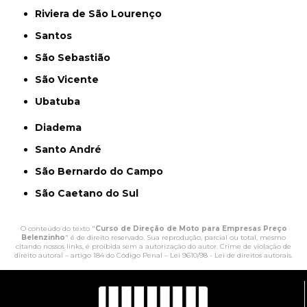
Riviera de São Lourenço
Santos
São Sebastião
São Vicente
Ubatuba
Diadema
Santo André
São Bernardo do Campo
São Caetano do Sul
O conteúdo do texto "
Curso de Direção de Moto para Empresas Preço
Belenzinho
" é de direito reservado. Sua reprodução, parcial ou total, mesmo
citando nossos links, é proibida sem a autorização do autor. Crime de violação de
direito autoral – artigo 184 do Código Penal –
Lei 9610/98 - Lei de direitos autorais
.