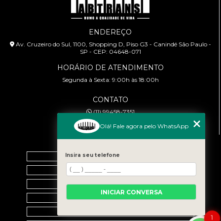
ENDEREÇO
Av. Cruzeiro do Sul, 1100, Shopping D, Piso G3 - Canindé São Paulo -
SP - CEP: 04648-071
HORÁRIO DE ATENDIMENTO
Segunda à Sexta: 9:00h às 18:00h
CONTATO
(11) 99458-7351
cursoabtrans@gmail.com
Olá! Fale agora pelo WhatsApp
MENU
Insira seu telefone
Home
Empresa
Galeria
INICIAR CONVERSA
Contato
Categorias
1