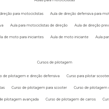
aulas para motociclistas
 direção para motociclistas
aula de direção defensiva para mot
iva
aula para motociclistas de direção
aula de direção pr
ula de moto para iniciantes
aula de moto iniciante
aula p
cursos de pilotagem
so de pilotagem e direção defensiva
curso para pilotar scoo
tas
curso de pilotagem para scooter
curso de pilotagem
 de pilotagem avançada
curso de pilotagem de carros
cu