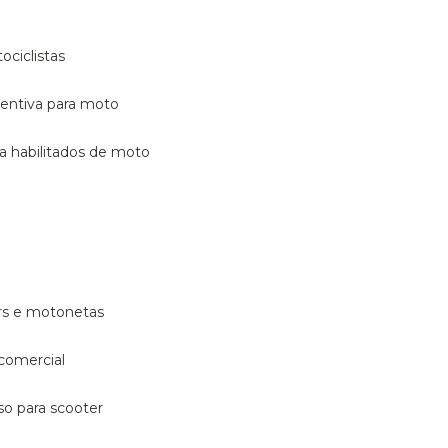
ociclistas
eventiva para moto
ara habilitados de moto
ters e motonetas
 comercial
rso para scooter