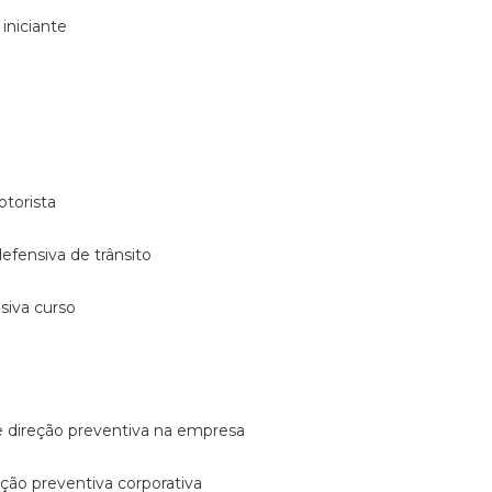
 iniciante
otorista
 defensiva de trânsito
nsiva curso
e direção preventiva na empresa
reção preventiva corporativa