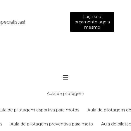
Faça seu
ecialistas!
orçamento agora
mesmo
aula de pilotagem
aula de pilotagem esportiva para motos
aula de pilotagem de
es
aula de pilotagem preventiva para moto
aula de pilo