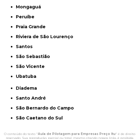
Mongaguá
Peruíbe
Praia Grande
Riviera de São Lourenço
Santos
São Sebastião
São Vicente
Ubatuba
Diadema
Santo André
São Bernardo do Campo
São Caetano do Sul
O conteúdo do texto "
Aula de Pilotagem para Empresas Preço Itu
" é de direito
reservado. Sua reprodução, parcial ou total, mesmo citando nossos links, é proibida