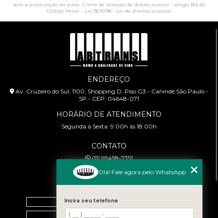
sem a autorização do autor. Crime de violação de direito autoral – artigo 184 do
Código Penal –
Lei 9610/98 - Lei de direitos autorais
.
ENDEREÇO
Av. Cruzeiro do Sul, 1100, Shopping D, Piso G3 - Canindé São Paulo -
SP - CEP: 04648-071
HORÁRIO DE ATENDIMENTO
Segunda à Sexta: 9:00h às 18:00h
CONTATO
(11) 99458-7351
cursoabtrans@gmail.com
Olá! Fale agora pelo WhatsApp
MENU
Home
Insira seu telefone
Empresa