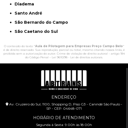
Diadema
Santo André
São Bernardo do Campo
São Caetano do Sul
O conteúdo do texto "
Aula de Pilotagem para Empresas Preço Campo Belo
"
é de direito reservado. Sua reprodução, parcial ou total, mesmo citando nossos links, é
proibida sem a autorização do autor. Crime de violação de direito autoral – artigo 184
do Código Penal –
Lei 9610/98 - Lei de direitos autorais
.
ENDEREÇO
Av. Cruzeiro do Sul, 1100, Shopping D, Piso G3 - Canindé São Paulo -
SP - CEP: 04648-071
HORÁRIO DE ATENDIMENTO
Segunda à Sexta: 9:00h às 18:00h