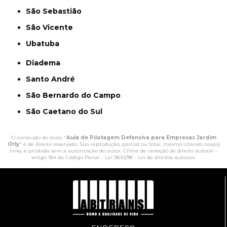
São Sebastião
São Vicente
Ubatuba
Diadema
Santo André
São Bernardo do Campo
São Caetano do Sul
O conteúdo do texto "
Aula de Pilotagem Defensiva para Empresas Jardim
Orly
" é de direito reservado. Sua reprodução, parcial ou total, mesmo citando nossos
links, é proibida sem a autorização do autor. Crime de violação de direito autoral –
artigo 184 do Código Penal –
Lei 9610/98 - Lei de direitos autorais
.