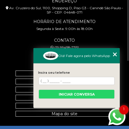
ENDEREÇO
Av. Cruzeiro do Sul, 1100, Shopping D, Piso G3 - Canindé São Paulo -
SP - CEP: 04648-071
HORÁRIO DE ATENDIMENTO
Segunda à Sexta: 9:00h às 18:00h
CONTATO
(11) 99458-7351
cursoabtrans@gmail.com
Olá! Fale agora pelo WhatsApp
MENU
Home
Insira seu telefone
Empresa
Galeria
INICIAR CONVERSA
Contato
Categorias
1
Mapa do site