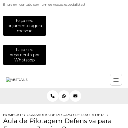
Entre em contato com um de nossos especialistas!
Faça seu
orçamento agora
mesmo
Faça seu
orçamento por
Whatsapp
HOME
CATEGORIAS
AULAS DE PILOTAGEM PARA EMPRESAS
CURSO DE DIRECAO DE MOTO PARA
AULA DE PILOTAGEM DE
Aula de Pilotagem Defensiva para