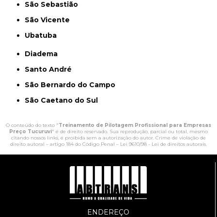
São Sebastião
São Vicente
Ubatuba
Diadema
Santo André
São Bernardo do Campo
São Caetano do Sul
O conteúdo do texto "
Treinamento de Pilotagem Profissional para Empresas
Preço Tucuruvi
" é de direito reservado. Sua reprodução, parcial ou total, mesmo
citando nossos links, é proibida sem a autorização do autor. Crime de violação de
direito autoral – artigo 184 do Código Penal –
Lei 9610/98 - Lei de direitos autorais
.
ENDEREÇO