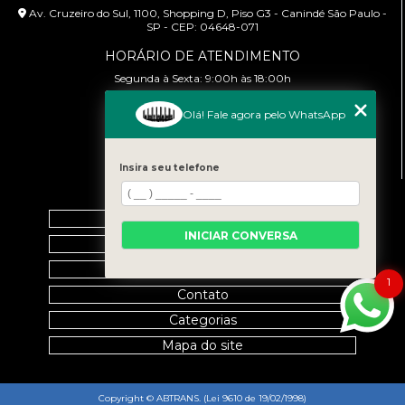
Av. Cruzeiro do Sul, 1100, Shopping D, Piso G3 - Canindé São Paulo -
SP - CEP: 04648-071
HORÁRIO DE ATENDIMENTO
Segunda à Sexta: 9:00h às 18:00h
CONTATO
Olá! Fale agora pelo WhatsApp
(11) 99458-7351
cursoabtrans@gmail.com
Insira seu telefone
MENU
Home
INICIAR CONVERSA
Empresa
Galeria
1
Contato
Categorias
Mapa do site
Copyright © ABTRANS. (Lei 9610 de 19/02/1998)