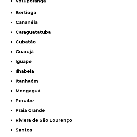
Votuporanga
Bertioga
Cananéia
Caraguatatuba
Cubatão
Guarujá
Iguape
Ilhabela
Itanhaém
Mongaguá
Peruíbe
Praia Grande
Riviera de São Lourenço
Santos