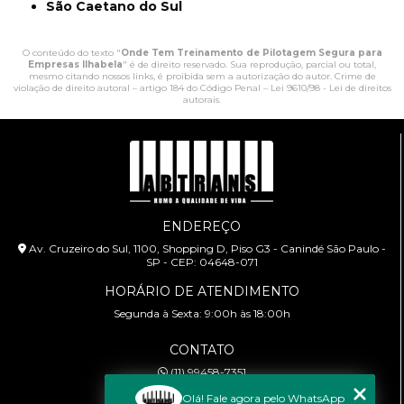
São Caetano do Sul
O conteúdo do texto "
Onde Tem Treinamento de Pilotagem Segura para
Empresas Ilhabela
" é de direito reservado. Sua reprodução, parcial ou total,
mesmo citando nossos links, é proibida sem a autorização do autor. Crime de
violação de direito autoral – artigo 184 do Código Penal –
Lei 9610/98 - Lei de direitos
autorais
.
ENDEREÇO
Av. Cruzeiro do Sul, 1100, Shopping D, Piso G3 - Canindé São Paulo -
SP - CEP: 04648-071
HORÁRIO DE ATENDIMENTO
Segunda à Sexta: 9:00h às 18:00h
CONTATO
(11) 99458-7351
cursoabtrans@gmail.com
Olá! Fale agora pelo WhatsApp