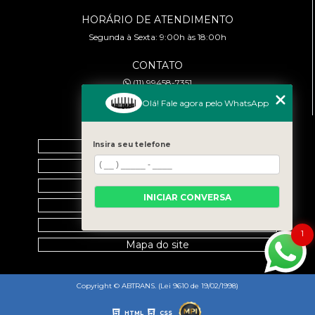
HORÁRIO DE ATENDIMENTO
Segunda à Sexta: 9:00h às 18:00h
CONTATO
(11) 99458-7351
cursoabtrans@gmail.com
Olá! Fale agora pelo WhatsApp
MENU
Home
Insira seu telefone
Empresa
Galeria
INICIAR CONVERSA
Contato
Categorias
1
Mapa do site
Copyright © ABTRANS. (Lei 9610 de 19/02/1998)
HTML
CSS