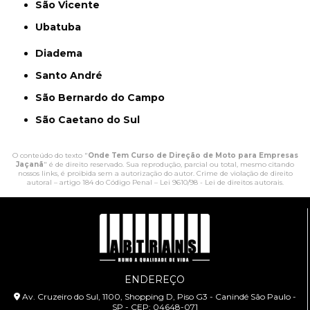
São Vicente
Ubatuba
Diadema
Santo André
São Bernardo do Campo
São Caetano do Sul
O conteúdo do texto "
Onde Tem Curso de Direção de Moto para Empresas
Jaçanã
" é de direito reservado. Sua reprodução, parcial ou total, mesmo citando
nossos links, é proibida sem a autorização do autor. Crime de violação de direito
autoral – artigo 184 do Código Penal –
Lei 9610/98 - Lei de direitos autorais
.
ENDEREÇO
Av. Cruzeiro do Sul, 1100, Shopping D, Piso G3 - Canindé São Paulo -
SP - CEP: 04648-071