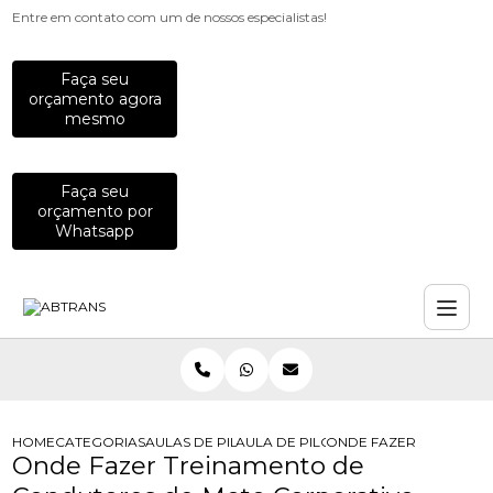
Entre em contato com um de nossos especialistas!
Faça seu
orçamento agora
mesmo
Faça seu
orçamento por
Whatsapp
HOME
CATEGORIAS
AULAS DE PILOTAGEM PARA EMPRESAS
AULA DE PILOTAGEM PARA EMPRES
ONDE FAZER TREINAM
Onde Fazer Treinamento de