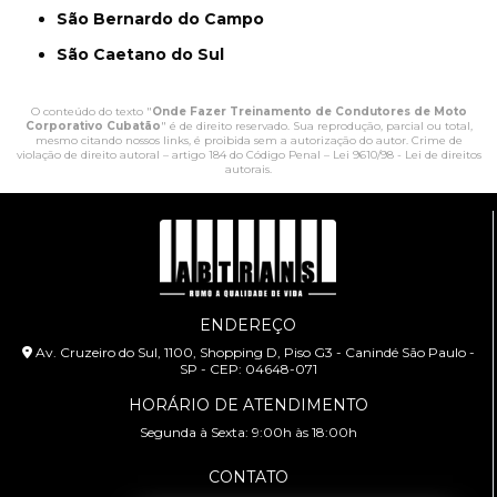
São Bernardo do Campo
São Caetano do Sul
O conteúdo do texto "
Onde Fazer Treinamento de Condutores de Moto
Corporativo Cubatão
" é de direito reservado. Sua reprodução, parcial ou total,
mesmo citando nossos links, é proibida sem a autorização do autor. Crime de
violação de direito autoral – artigo 184 do Código Penal –
Lei 9610/98 - Lei de direitos
autorais
.
ENDEREÇO
Av. Cruzeiro do Sul, 1100, Shopping D, Piso G3 - Canindé São Paulo -
SP - CEP: 04648-071
HORÁRIO DE ATENDIMENTO
Segunda à Sexta: 9:00h às 18:00h
CONTATO