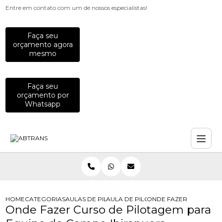
Entre em contato com um de nossos especialistas!
Faça seu
orçamento agora
mesmo
Faça seu
orçamento por
Whatsapp
HOME
CATEGORIAS
AULAS DE PILOTAGEM PARA EMPRESAS
AULA DE PILOTAGEM PARA EMPRES
ONDE FAZER CURSO DE
Onde Fazer Curso de Pilotagem para