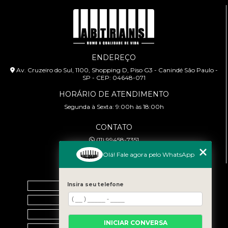
ENDEREÇO
Av. Cruzeiro do Sul, 1100, Shopping D, Piso G3 - Canindé São Paulo -
SP - CEP: 04648-071
HORÁRIO DE ATENDIMENTO
Segunda à Sexta: 9:00h às 18:00h
CONTATO
(11) 99458-7351
cursoabtrans@gmail.com
Olá! Fale agora pelo WhatsApp
MENU
Insira seu telefone
Home
Empresa
Galeria
INICIAR CONVERSA