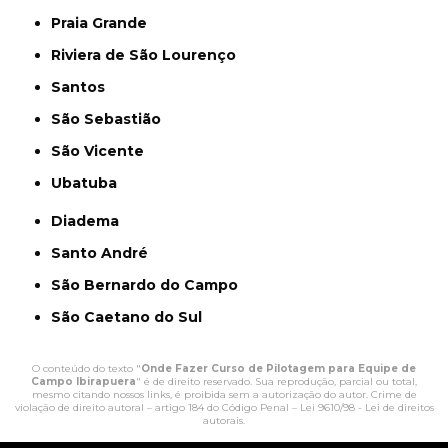
Praia Grande
Riviera de São Lourenço
Santos
São Sebastião
São Vicente
Ubatuba
Diadema
Santo André
São Bernardo do Campo
São Caetano do Sul
O conteúdo do texto "
Onde Fazer Curso de Pilotagem para Equipe de
Campo Ibirapuera
" é de direito reservado. Sua reprodução, parcial ou total,
mesmo citando nossos links, é proibida sem a autorização do autor. Crime de
violação de direito autoral – artigo 184 do Código Penal –
Lei 9610/98 - Lei de direitos
autorais
.