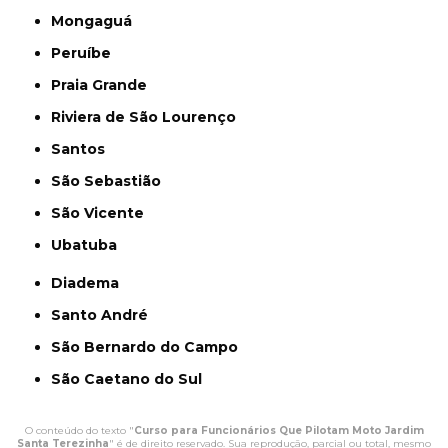
Mongaguá
Peruíbe
Praia Grande
Riviera de São Lourenço
Santos
São Sebastião
São Vicente
Ubatuba
Diadema
Santo André
São Bernardo do Campo
São Caetano do Sul
O conteúdo do texto "
Curso para Funcionários Que Pilotam Moto Jardim
Santa Terezinha
" é de direito reservado. Sua reprodução, parcial ou total, mesmo