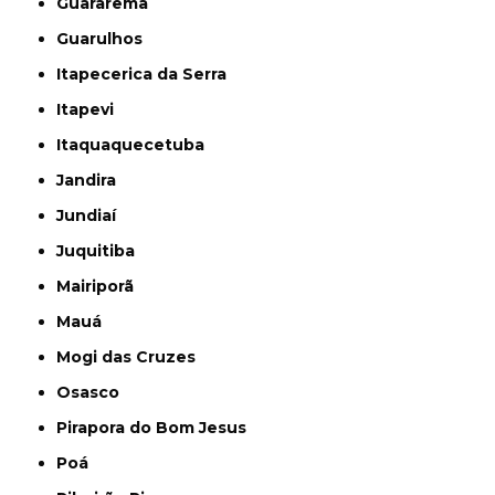
Guararema
Guarulhos
Itapecerica da Serra
Itapevi
Itaquaquecetuba
Jandira
Jundiaí
Juquitiba
Mairiporã
Mauá
Mogi das Cruzes
Osasco
Pirapora do Bom Jesus
Poá