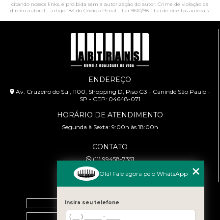
citando nossos links, é proibida sem a autorização do autor. Crime de violação de
direito autoral – artigo 184 do Código Penal –
Lei 9610/98 - Lei de direitos autorais
.
ENDEREÇO
Av. Cruzeiro do Sul, 1100, Shopping D, Piso G3 - Canindé São Paulo -
SP - CEP: 04648-071
HORÁRIO DE ATENDIMENTO
Segunda à Sexta: 9:00h às 18:00h
CONTATO
(11) 99458-7351
cursoabtrans@gmail.com
Olá! Fale agora pelo WhatsApp
MENU
Home
Insira seu telefone
Empresa