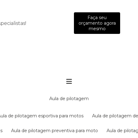
Faça seu
ecialistas!
orçamento agora
mesmo
aula de pilotagem
aula de pilotagem esportiva para motos
aula de pilotagem de
es
aula de pilotagem preventiva para moto
aula de pilo