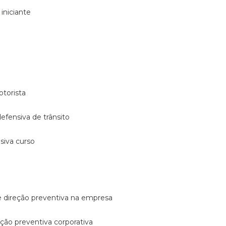
 iniciante
otorista
 defensiva de trânsito
nsiva curso
e direção preventiva na empresa
reção preventiva corporativa