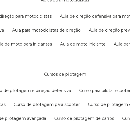
aulas para motociclistas
 direção para motociclistas
aula de direção defensiva para mot
iva
aula para motociclistas de direção
aula de direção pr
ula de moto para iniciantes
aula de moto iniciante
aula p
cursos de pilotagem
so de pilotagem e direção defensiva
curso para pilotar scoo
tas
curso de pilotagem para scooter
curso de pilotagem
 de pilotagem avançada
curso de pilotagem de carros
cu