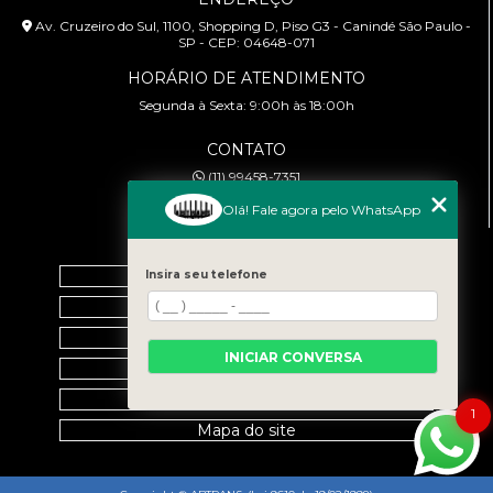
Av. Cruzeiro do Sul, 1100, Shopping D, Piso G3 - Canindé São Paulo -
SP - CEP: 04648-071
HORÁRIO DE ATENDIMENTO
Segunda à Sexta: 9:00h às 18:00h
CONTATO
(11) 99458-7351
cursoabtrans@gmail.com
Olá! Fale agora pelo WhatsApp
MENU
Home
Insira seu telefone
Empresa
Galeria
INICIAR CONVERSA
Contato
Categorias
1
Mapa do site