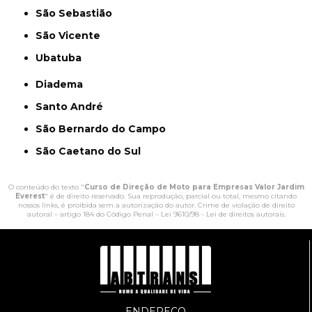
São Sebastião
São Vicente
Ubatuba
Diadema
Santo André
São Bernardo do Campo
São Caetano do Sul
O conteúdo do texto "
Curso de Direção de Moto para Empresas Valor Jardim
Everest
" é de direito reservado. Sua reprodução, parcial ou total, mesmo citando
nossos links, é proibida sem a autorização do autor. Crime de violação de direito
autoral – artigo 184 do Código Penal –
Lei 9610/98 - Lei de direitos autorais
.
ENDEREÇO