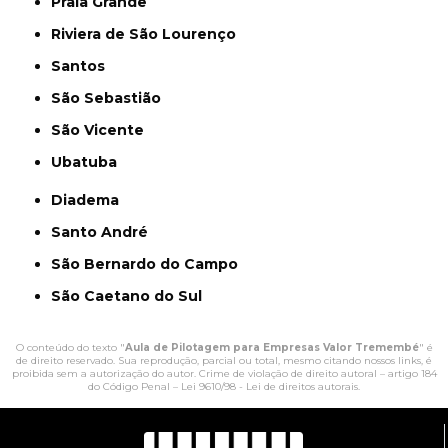
Praia Grande
Riviera de São Lourenço
Santos
São Sebastião
São Vicente
Ubatuba
Diadema
Santo André
São Bernardo do Campo
São Caetano do Sul
O conteúdo do texto "
Aula de Pilotagem para Empresas Valor Tremembé
" é
de direito reservado. Sua reprodução, parcial ou total, mesmo citando nossos links, é
proibida sem a autorização do autor. Crime de violação de direito autoral – artigo 184
do Código Penal –
Lei 9610/98 - Lei de direitos autorais
.