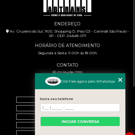
ENDEREÇO
Av. Cruzeiro do Sul, 1100, Shopping D, Piso G3 - Canindé São Paulo -
SP - CEP: 04648-071
HORÁRIO DE ATENDIMENTO
Segunda à Sexta: 9:00h às 18:00h
CONTATO
(11) 99458-7351
cursoabtrans@gmail.com
Olá! Fale agora pelo WhatsApp
MENU
Home
Insira seu telefone
Empresa
Galeria
INICIAR CONVERSA
Contato
Categorias