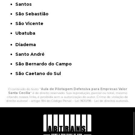
Santos
São Sebastião
São Vicente
Ubatuba
Diadema
Santo André
São Bernardo do Campo
São Caetano do Sul
O conteúdo do texto "
Aula de Pilotagem Defensiva para Empresas Valor
Santa Cecília
" é de direito reservado. Sua reprodução, parcial ou total, mesmo
citando nossos links, é proibida sem a autorização do autor. Crime de violação de
direito autoral – artigo 184 do Código Penal –
Lei 9610/98 - Lei de direitos autorais
.