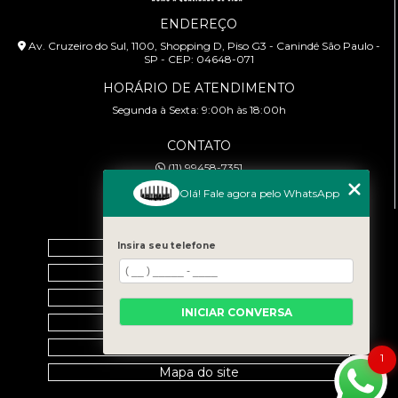
ENDEREÇO
Av. Cruzeiro do Sul, 1100, Shopping D, Piso G3 - Canindé São Paulo -
SP - CEP: 04648-071
HORÁRIO DE ATENDIMENTO
Segunda à Sexta: 9:00h às 18:00h
CONTATO
(11) 99458-7351
cursoabtrans@gmail.com
Olá! Fale agora pelo WhatsApp
MENU
Home
Insira seu telefone
Empresa
Galeria
INICIAR CONVERSA
Contato
Categorias
1
Mapa do site