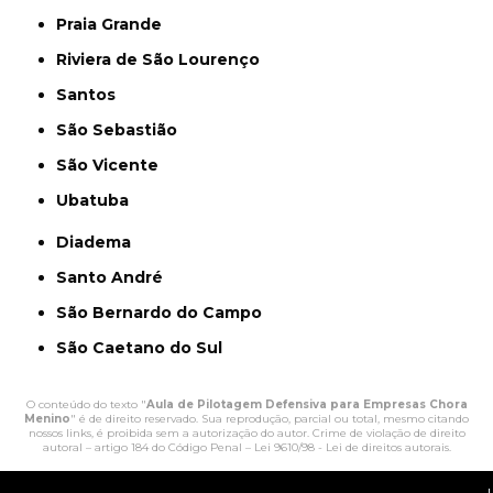
Praia Grande
Riviera de São Lourenço
Santos
São Sebastião
São Vicente
Ubatuba
Diadema
Santo André
São Bernardo do Campo
São Caetano do Sul
O conteúdo do texto "
Aula de Pilotagem Defensiva para Empresas Chora
Menino
" é de direito reservado. Sua reprodução, parcial ou total, mesmo citando
nossos links, é proibida sem a autorização do autor. Crime de violação de direito
autoral – artigo 184 do Código Penal –
Lei 9610/98 - Lei de direitos autorais
.