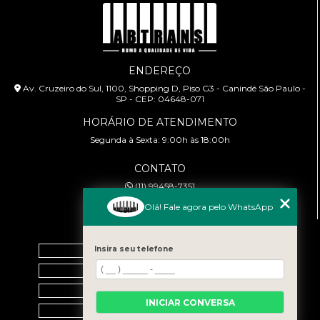
ENDEREÇO
Av. Cruzeiro do Sul, 1100, Shopping D, Piso G3 - Canindé São Paulo -
SP - CEP: 04648-071
HORÁRIO DE ATENDIMENTO
Segunda à Sexta: 9:00h às 18:00h
CONTATO
(11) 99458-7351
cursoabtrans@gmail.com
Olá! Fale agora pelo WhatsApp
MENU
Insira seu telefone
Home
Empresa
Galeria
INICIAR CONVERSA
Contato