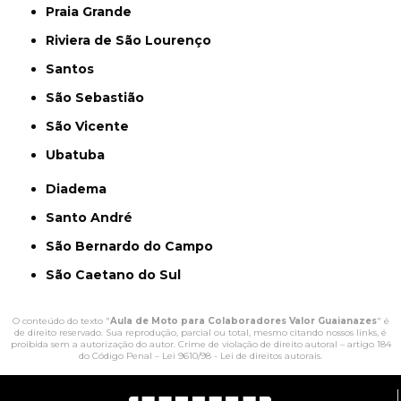
Praia Grande
Riviera de São Lourenço
Santos
São Sebastião
São Vicente
Ubatuba
Diadema
Santo André
São Bernardo do Campo
São Caetano do Sul
O conteúdo do texto "
Aula de Moto para Colaboradores Valor Guaianazes
" é
de direito reservado. Sua reprodução, parcial ou total, mesmo citando nossos links, é
proibida sem a autorização do autor. Crime de violação de direito autoral – artigo 184
do Código Penal –
Lei 9610/98 - Lei de direitos autorais
.