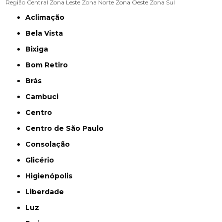
Região Central
Zona Leste
Zona Norte
Zona Oeste
Zona Sul
Aclimação
Bela Vista
Bixiga
Bom Retiro
Brás
Cambuci
Centro
Centro de São Paulo
Consolação
Glicério
Higienópolis
Liberdade
Luz