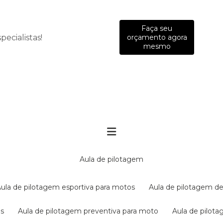
Faça seu
ecialistas!
orçamento agora
mesmo
aula de pilotagem
aula de pilotagem esportiva para motos
aula de pilotagem de
es
aula de pilotagem preventiva para moto
aula de pilo