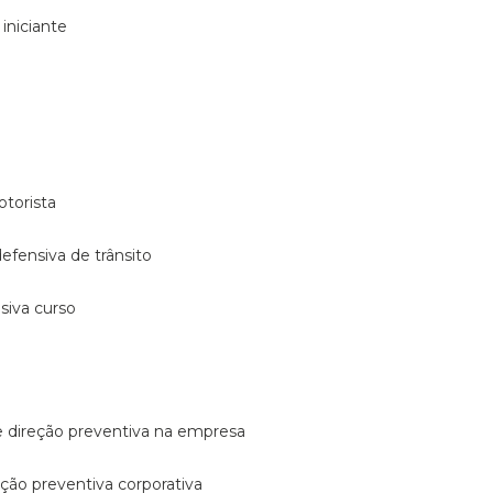
 iniciante
otorista
 defensiva de trânsito
nsiva curso
e direção preventiva na empresa
reção preventiva corporativa