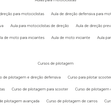
aulas para motociclistas
 direção para motociclistas
aula de direção defensiva para mot
iva
aula para motociclistas de direção
aula de direção pr
ula de moto para iniciantes
aula de moto iniciante
aula p
cursos de pilotagem
so de pilotagem e direção defensiva
curso para pilotar scoo
tas
curso de pilotagem para scooter
curso de pilotagem
 de pilotagem avançada
curso de pilotagem de carros
cu