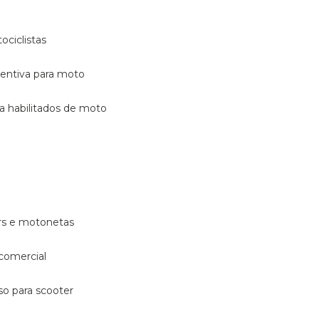
ociclistas
eventiva para moto
ara habilitados de moto
ters e motonetas
 comercial
rso para scooter