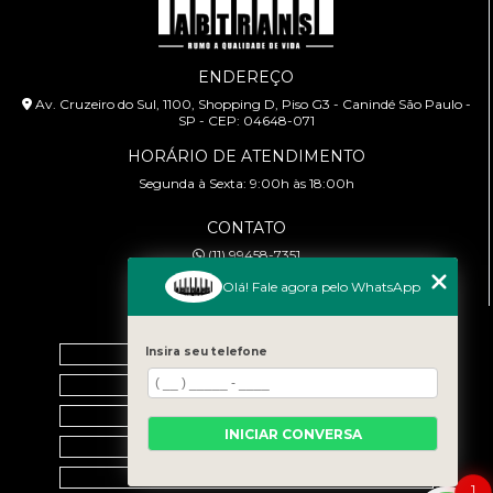
ENDEREÇO
Av. Cruzeiro do Sul, 1100, Shopping D, Piso G3 - Canindé São Paulo -
SP - CEP: 04648-071
HORÁRIO DE ATENDIMENTO
Segunda à Sexta: 9:00h às 18:00h
CONTATO
(11) 99458-7351
cursoabtrans@gmail.com
Olá! Fale agora pelo WhatsApp
MENU
Home
Insira seu telefone
Empresa
Galeria
INICIAR CONVERSA
Contato
Categorias
1