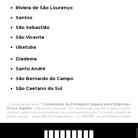
Riviera de São Lourenço
Santos
São Sebastião
São Vicente
Ubatuba
Diadema
Santo André
São Bernardo do Campo
São Caetano do Sul
O conteúdo do texto "
Treinamento de Pilotagem Segura para Empresas
Preço Itupeva
" é de direito reservado. Sua reprodução, parcial ou total, mesmo
citando nossos links, é proibida sem a autorização do autor. Crime de violação de
direito autoral – artigo 184 do Código Penal –
Lei 9610/98 - Lei de direitos autorais
.