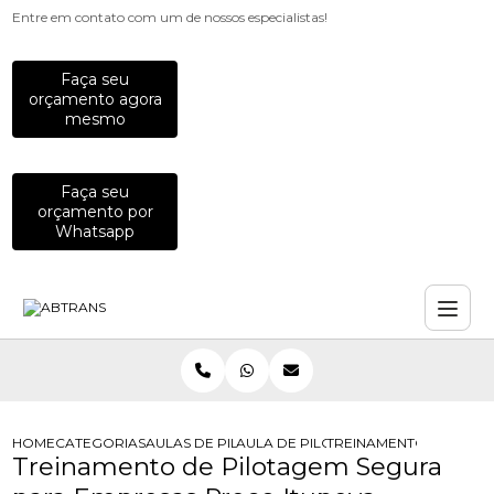
Entre em contato com um de nossos especialistas!
Faça seu
orçamento agora
mesmo
Faça seu
orçamento por
Whatsapp
HOME
CATEGORIAS
AULAS DE PILOTAGEM PARA EMPRESAS
AULA DE PILOTAGEM DEFENSIVA PA
TREINAMENTO DE PILO
Treinamento de Pilotagem Segura