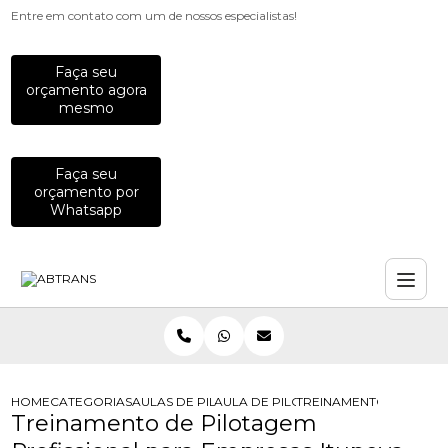
Entre em contato com um de nossos especialistas!
Faça seu
orçamento agora
mesmo
Faça seu
orçamento por
Whatsapp
HOME
CATEGORIAS
AULAS DE PILOTAGEM PARA EMPRESAS
AULA DE PILOTAGEM DEFENSIVA PA
TREINAMENTO DE PILO
Treinamento de Pilotagem