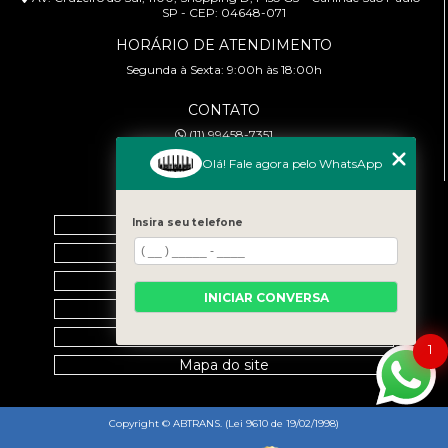
SP - CEP: 04648-071
HORÁRIO DE ATENDIMENTO
Segunda à Sexta: 9:00h às 18:00h
CONTATO
(11) 99458-7351
cursoabtrans@gmail.com
Olá! Fale agora pelo WhatsApp
MENU
Insira seu telefone
Home
Empresa
Galeria
INICIAR CONVERSA
Contato
Categorias
1
Mapa do site
Copyright © ABTRANS. (Lei 9610 de 19/02/1998)