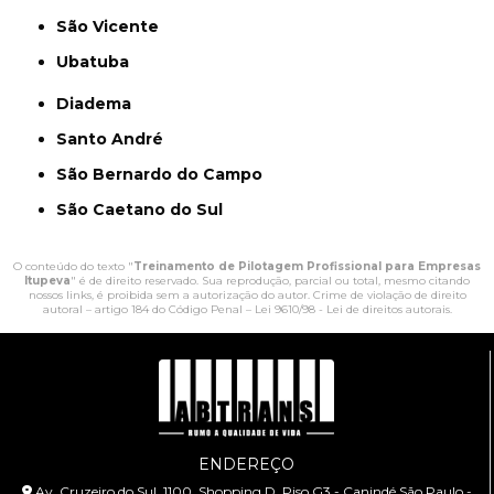
São Vicente
Ubatuba
Diadema
Santo André
São Bernardo do Campo
São Caetano do Sul
O conteúdo do texto "
Treinamento de Pilotagem Profissional para Empresas
Itupeva
" é de direito reservado. Sua reprodução, parcial ou total, mesmo citando
nossos links, é proibida sem a autorização do autor. Crime de violação de direito
autoral – artigo 184 do Código Penal –
Lei 9610/98 - Lei de direitos autorais
.
ENDEREÇO
Av. Cruzeiro do Sul, 1100, Shopping D, Piso G3 - Canindé São Paulo -