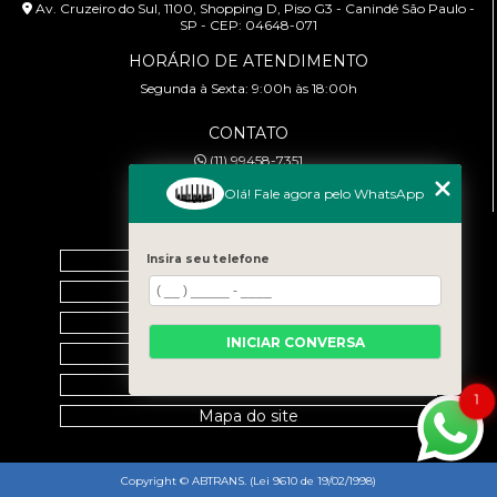
Av. Cruzeiro do Sul, 1100, Shopping D, Piso G3 - Canindé São Paulo -
SP - CEP: 04648-071
HORÁRIO DE ATENDIMENTO
Segunda à Sexta: 9:00h às 18:00h
CONTATO
(11) 99458-7351
cursoabtrans@gmail.com
Olá! Fale agora pelo WhatsApp
MENU
Home
Insira seu telefone
Empresa
Galeria
INICIAR CONVERSA
Contato
Categorias
1
Mapa do site
Copyright © ABTRANS. (Lei 9610 de 19/02/1998)