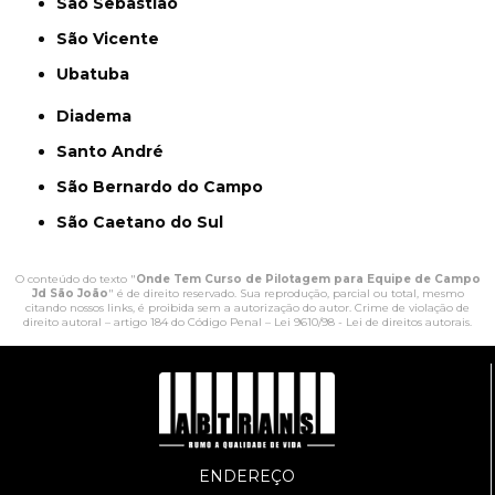
São Sebastião
São Vicente
Ubatuba
Diadema
Santo André
São Bernardo do Campo
São Caetano do Sul
O conteúdo do texto "
Onde Tem Curso de Pilotagem para Equipe de Campo
Jd São João
" é de direito reservado. Sua reprodução, parcial ou total, mesmo
citando nossos links, é proibida sem a autorização do autor. Crime de violação de
direito autoral – artigo 184 do Código Penal –
Lei 9610/98 - Lei de direitos autorais
.
ENDEREÇO