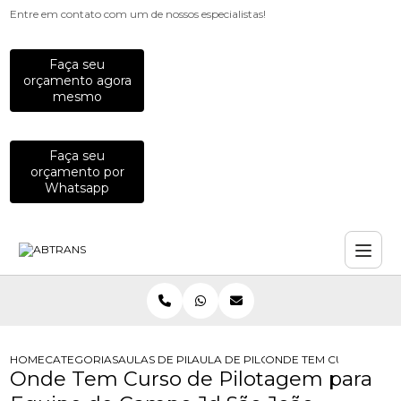
Entre em contato com um de nossos especialistas!
Faça seu
orçamento agora
mesmo
Faça seu
orçamento por
Whatsapp
HOME
CATEGORIAS
AULAS DE PILOTAGEM PARA EMPRESAS
AULA DE PILOTAGEM DEFENSIVA PA
ONDE TEM CURSO DE P
Onde Tem Curso de Pilotagem para