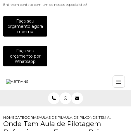
Entre em contato com um de nossos especialistas!
Faça seu
orçamento agora
mesmo
Faça seu
orçamento por
Whatsapp
HOME
CATEGORIAS
AULAS DE PILOTAGEM PARA EMPRESAS
AULA DE PILOTAGEM DEFENSIVA PA
ONDE TEM AULA DE PI
Onde Tem Aula de Pilotagem