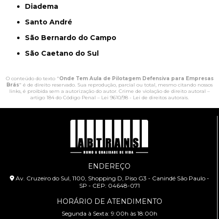
Diadema
Santo André
São Bernardo do Campo
São Caetano do Sul
O conteúdo do texto "
Onde Tem Aula de Pilotagem Defensiva para Empresas
Brás
" é de direito reservado. Sua reprodução, parcial ou total, mesmo citando nossos
links, é proibida sem a autorização do autor. Crime de violação de direito autoral –
artigo 184 do Código Penal –
Lei 9610/98 - Lei de direitos autorais
.
ENDEREÇO
Av. Cruzeiro do Sul, 1100, Shopping D, Piso G3 - Canindé São Paulo -
SP - CEP: 04648-071
HORÁRIO DE ATENDIMENTO
Segunda à Sexta: 9:00h às 18:00h