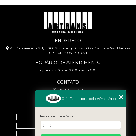
ENDEREÇO
Av. Cruzeiro do Sul, 1100, Shopping D, Piso G3 - Canindé São Paulo -
SP - CEP: 04648-071
HORÁRIO DE ATENDIMENTO
Segunda à Sexta: 9:00h às 18:00h
CONTATO
(11) 99458-7351
cursoabtrans@gmail.com
Olá! Fale agora pelo WhatsApp
MENU
Insira seu telefone
Home
Empresa
Galeria