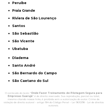
Peruíbe
Praia Grande
Riviera de São Lourenço
Santos
São Sebastião
São Vicente
Ubatuba
Diadema
Santo André
São Bernardo do Campo
São Caetano do Sul
O conteúdo do texto "
Onde Fazer Treinamento de Pilotagem Segura para
Empresas Guarujá
" é de direito reservado. Sua reprodução, parcial ou total,
mesmo citando nossos links, é proibida sem a autorização do autor. Crime de
violação de direito autoral – artigo 184 do Código Penal –
Lei 9610/98 - Lei de direitos
autorais
.