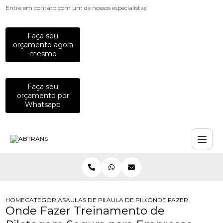
Entre em contato com um de nossos especialistas!
Faça seu
orçamento agora
mesmo
Faça seu
orçamento por
Whatsapp
HOME
CATEGORIAS
AULAS DE PILOTAGEM PARA EMPRESAS
AULA DE PILOTAGEM DEFENSIVA PA
ONDE FAZER TREINAME
Onde Fazer Treinamento de