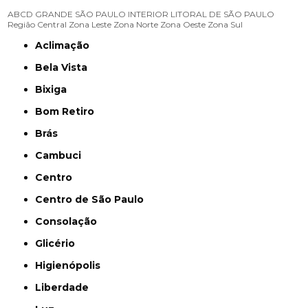
ABCD
GRANDE SÃO PAULO
INTERIOR
LITORAL DE SÃO PAULO
Região Central
Zona Leste
Zona Norte
Zona Oeste
Zona Sul
Aclimação
Bela Vista
Bixiga
Bom Retiro
Brás
Cambuci
Centro
Centro de São Paulo
Consolação
Glicério
Higienópolis
Liberdade