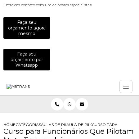
Entre em contato com um de nossos especialistas!
Faça seu
orçamento agora
mesmo
Faça seu
orçamento por
Whatsapp
HOME
CATEGORIAS
AULAS DE PILOTAGEM PARA EMPRESAS
AULA DE PILOTAGEM DEFENSIVA PA
CURSO PARA FUNCIONA
Curso para Funcionários Que Pilotam