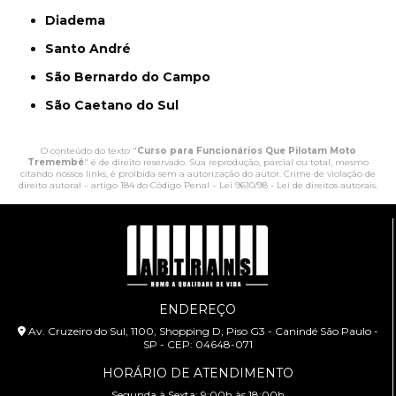
Diadema
Santo André
São Bernardo do Campo
São Caetano do Sul
O conteúdo do texto "
Curso para Funcionários Que Pilotam Moto
Tremembé
" é de direito reservado. Sua reprodução, parcial ou total, mesmo
citando nossos links, é proibida sem a autorização do autor. Crime de violação de
direito autoral – artigo 184 do Código Penal –
Lei 9610/98 - Lei de direitos autorais
.
ENDEREÇO
Av. Cruzeiro do Sul, 1100, Shopping D, Piso G3 - Canindé São Paulo -
SP - CEP: 04648-071
HORÁRIO DE ATENDIMENTO
Segunda à Sexta: 9:00h às 18:00h